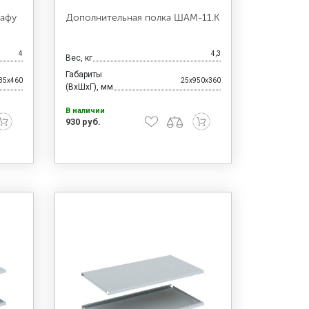
кафу
Дополнительная полка ШАМ-11.К
4
4,3
Вес, кг
Габариты
35x460
25x950x360
(ВхШхГ), мм
В наличии
930 руб.