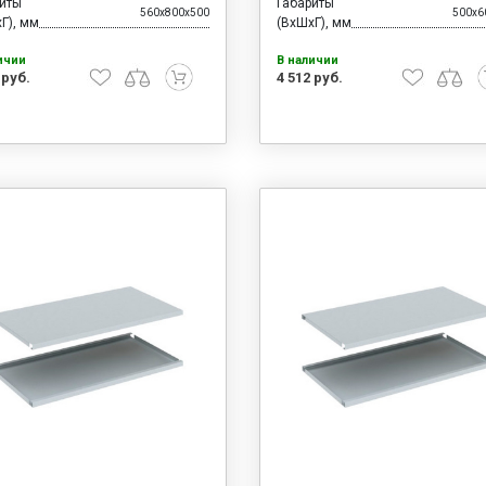
риты
Габариты
560x800x500
500x6
Г), мм
(ВхШхГ), мм
ичии
В наличии
 руб.
4 512 руб.