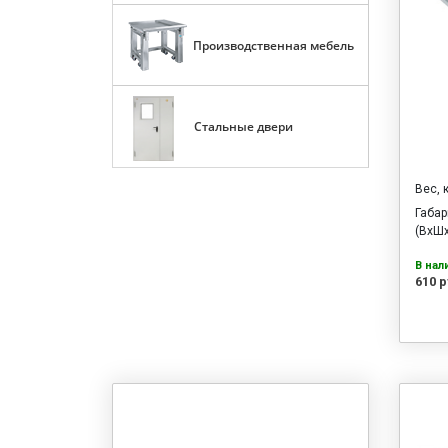
Производственная мебель
Стальные двери
Вес, 
Габа
(ВхШх
В нал
610 р