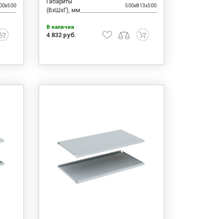
Габариты
00x500
500x813x500
(ВхШхГ), мм
В наличии
4 832 руб.