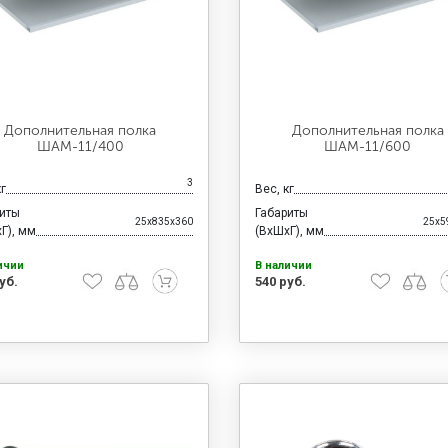
Дополнительная полка
Дополнительная полка
ШАМ-11/400
ШАМ-11/600
3
кг
Вес, кг
риты
Габариты
25x835x360
25x5
Г), мм
(ВхШхГ), мм
ичии
В наличии
уб.
540 руб.