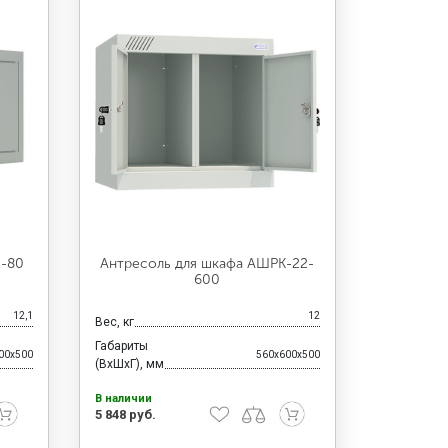
1-80
Антресоль для шкафа АШРК-22-
600
12,1
12
Вес, кг
Габариты
00x500
560x600x500
(ВхШхГ), мм
В наличии
5 848 руб.