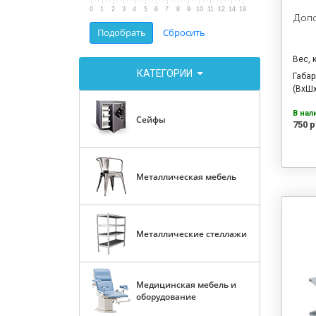
0
1
2
3
4
5
6
7
8
9
10
11
12
14
19
Допо
Вес, 
КАТЕГОРИИ
Габа
(ВхШх
В нал
Сейфы
750 р
Металлическая мебель
Металлические стеллажи
Медицинская мебель и
оборудование