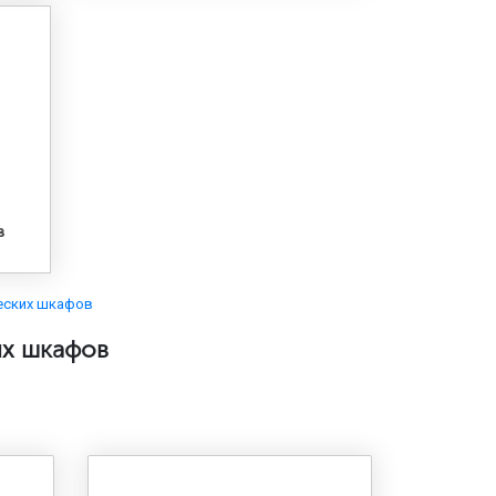
в
еских шкафов
их шкафов