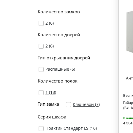
Количество замков
2 (
6
)
Количество дверей
2 (
6
)
Тип открывания дверей
Распашные (
6
)
Ант
Количество полок
1 (
18
)
Вес, 
Габа
Тип замка
Ключевой (
7
)
(ВхШх
Серия шкафа
В нал
4 504
Практик Стандарт LS (
16
)