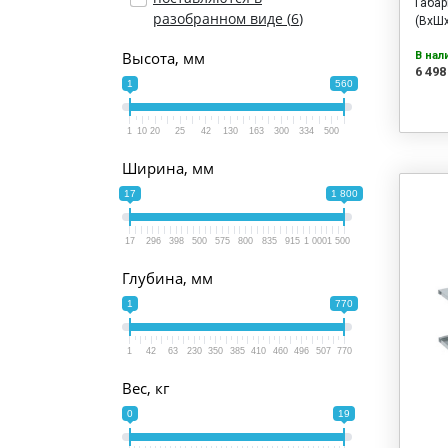
Габа
разобранном виде (
6
)
(ВхШх
Высота, мм
В нал
6 498
1
560
1
10
20
25
42
130
163
300
334
500
Ширина, мм
17
1 800
17
296
398
500
575
800
835
915
1 000
1 500
Глубина, мм
1
770
1
42
63
230
350
385
410
460
496
507
770
Вес, кг
0
19