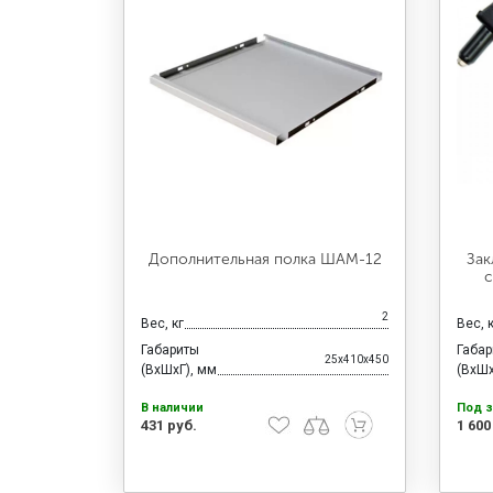
Дополнительная полка ШАМ-12
Зак
с
2
Вес, кг
Вес, 
Габариты
Габа
25x410x450
(ВхШхГ), мм
(ВхШх
В наличии
Под з
431 руб.
1 600