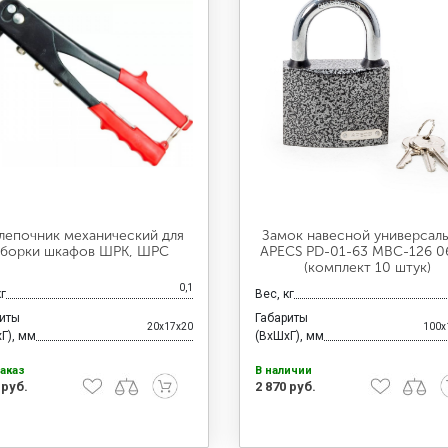
лепочник механический для
Замок навесной универсал
борки шкафов ШРК, ШРС
APECS PD-01-63 MBC-126 0
(комплект 10 штук)
0,1
кг
Вес, кг
риты
Габариты
20x17x20
100x
Г), мм
(ВхШхГ), мм
аказ
В наличии
 руб.
2 870 руб.