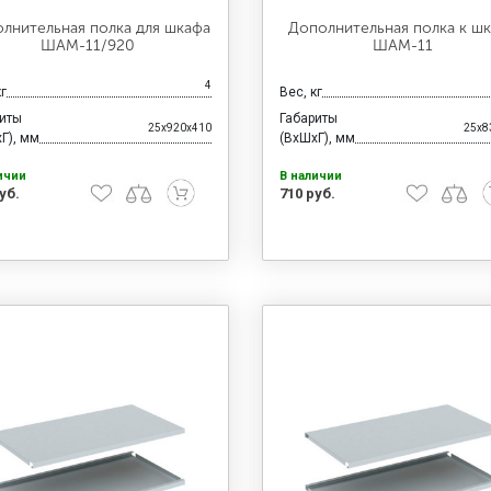
лнительная полка для шкафа
Дополнительная полка к ш
ШАМ-11/920
ШАМ-11
4
кг
Вес, кг
риты
Габариты
25x920x410
25x8
Г), мм
(ВхШхГ), мм
ичии
В наличии
уб.
710 руб.