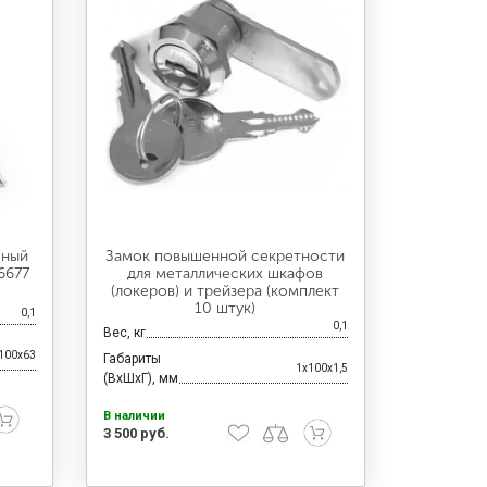
ьный
Замок повышенной секретности
6677
для металлических шкафов
(локеров) и трейзера (комплект
10 штук)
0,1
0,1
Вес, кг
100x63
Габариты
1x100x1,5
(ВхШхГ), мм
В наличии
3 500 руб.