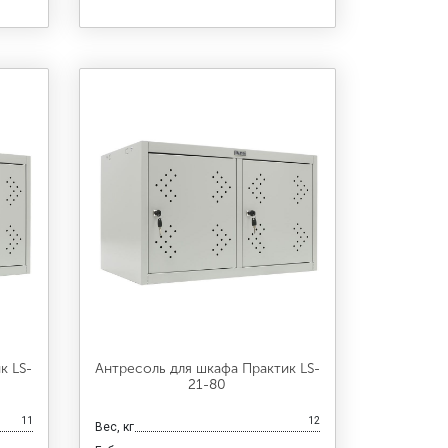
к LS-
Антресоль для шкафа Практик LS-
21-80
11
12
Вес, кг