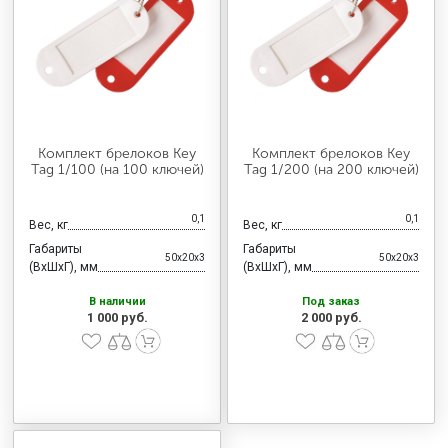
МЕДИЦИНСКАЯ МЕБЕЛЬ
СИСТЕМЫ ХРАНЕНИЯ
ОФИСНАЯ МЕБЕЛЬ
Комплект брелоков Key
Комплект брелоков Key
Tag 1/100 (на 100 ключей)
Tag 1/200 (на 200 ключей)
МЕБЕЛЬ ДЛЯ ДОМА
0,1
0,1
Вес, кг
Вес, кг
Габариты
Габариты
50x20x3
50x20x3
(ВхШхГ), мм
(ВхШхГ), мм
МЕБЕЛЬ ДЛЯ СТОЛОВЫХ
В наличии
Под заказ
1 000 руб.
2 000 руб.
СТАЛЬНЫЕ ДВЕРИ