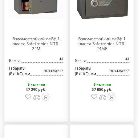
Взломостойкий сейф 1
Взломостойкий сейф 1
класса Safetronics NTR-
класса Safetronics NTR-
24M
24ME
43
43
Вес, кг
Вес, кг
Габариты
Габариты
287x435x327
287x435x327
(ВхШхГ), мм
(ВхШхГ), мм
В наличии
В наличии
47 290 руб.
57 850 руб.