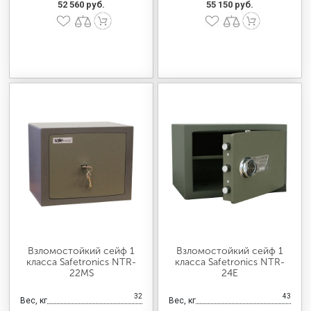
52 560 руб.
55 150 руб.
Взломостойкий сейф 1
Взломостойкий сейф 1
класса Safetronics NTR-
класса Safetronics NTR-
22MS
24E
32
43
Вес, кг
Вес, кг