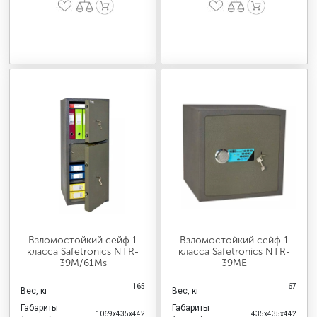
Взломостойкий сейф 1
Взломостойкий сейф 1
класса Safetronics NTR-
класса Safetronics NTR-
39M/61Ms
39ME
165
67
Вес, кг
Вес, кг
Габариты
Габариты
1069x435x442
435x435x442