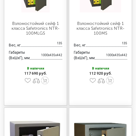
Взломостойкий сейф 1
Взломостойкий сейф 1
класса Safetronics NTR-
класса Safetronics NTR-
100MLGS
100MS
135
135
Вес, кг
Вес, кг
Габариты
Габариты
1000x435x442
1000x435x442
(ВхШхГ), мм
(ВхШхГ), мм
В наличии
В наличии
117 690 руб.
112 920 руб.