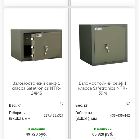
Взломостойкий сейф 1
Взломостойкий сейф 1
класса Safetronics NTR-
класса Safetronics NTR-
24MS
39M
43
67
Вес, кг
Вес, кг
Габариты
Габариты
287x435x327
435x435x442
(ВхШхГ), мм
(ВхШхГ), мм
В наличии
В наличии
49 720 руб.
65 820 руб.