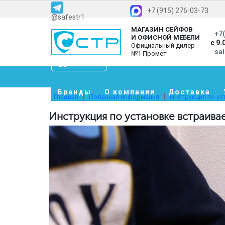
+7 (915) 276-03-73
@safestr1
МАГАЗИН СЕЙФОВ
+7(
И ОФИСНОЙ МЕБЕЛИ
с 9.
Официальный дилер
sa
№1 Промет
Каталог
Бренды
О компании
Доставка
Главная
Полезная информация
Инструкция по ус
Инструкция по установке встраива