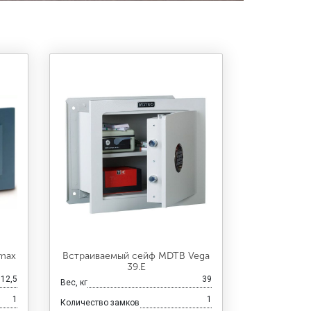
max
Встраиваемый сейф MDTB Vega
39.E
12,5
39
Вес, кг
1
1
Количество замков