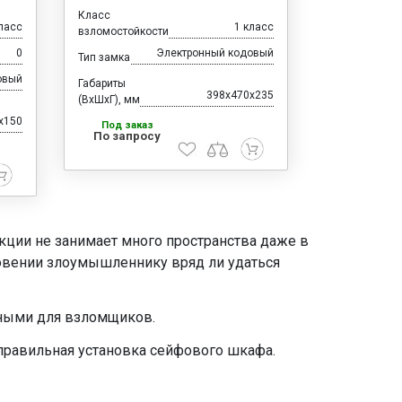
Класс
ласс
1 класс
взломостойкости
0
Электронный кодовый
Тип замка
овый
Габариты
398x470x235
(ВхШхГ), мм
x150
Под заказ
По запросу
кции не занимает много пространства даже в
овении злоумышленнику вряд ли удаться
тными для взломщиков.
правильная установка сейфового шкафа.