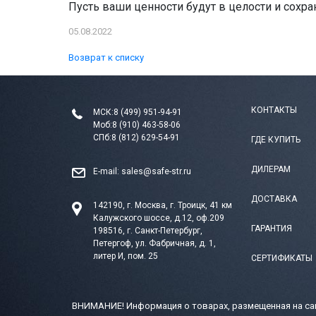
Пусть ваши ценности будут в целости и сохра
05.08.2022
Возврат к списку
КОНТАКТЫ
МСК:
8 (499) 951-94-91
Моб:
8 (910) 463-58-06
СПб:
8 (812) 629-54-91
ГДЕ КУПИТЬ
ДИЛЕРАМ
E-mail:
sales@safe-str.ru
ДОСТАВКА
142190, г. Москва, г. Троицк, 41 км
Калужского шоссе, д.12, оф.209
ГАРАНТИЯ
198516, г. Санкт-Петербург,
Петергоф, ул. Фабричная, д. 1,
литер И, пом. 25
СЕРТИФИКАТЫ
ВНИМАНИЕ! Информация о товарах, размещенная на сай