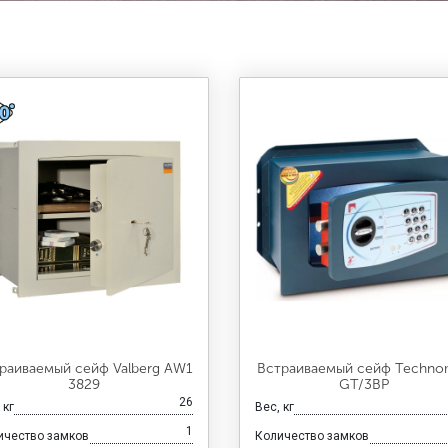
раиваемый сейф Valberg AW1
Встраиваемый сейф Techno
3829
GT/3ВP
26
 кг
Вес, кг
1
ичество замков
Количество замков