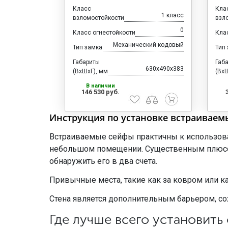
Класс
Кла
1 класс
взломостойкости
взл
0
Класс огнестойкости
Кла
Механический кодовый
Тип замка
Тип
Габариты
Габ
630x490x383
(ВхШхГ), мм
(ВхШ
В наличии
146 530 руб.
Инструкция по установке встраиваем
Встраиваемые сейфы практичны к использован
небольшом помещении. Существенным плюсом 
обнаружить его в два счета.
Привычные места, такие как за ковром или к
Стена является дополнительным барьером, с
Где лучше всего установить