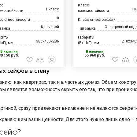
сс
Класс
1 класс
1 к
омостойкости
взломостойкости
0
сс огнестойкости
Класс огнестойкости
Ключевой
Электронный код
 замка
Тип замка
ариты
Габариты
380x450x286
210x340
хГ), мм
(ВхШхГ), мм
В наличии
В наличии
30 150 руб.
55 960 руб.
ых сейфов в стену
ию, как квартирах, так и в частных домах. Объем констру
является возможность скрыть его так, что при проникн
артиной, сразу привлекают внимание и не являются секре
охраняющим ваши ценности. Для этого нужно лишь одно – 
 сейф?