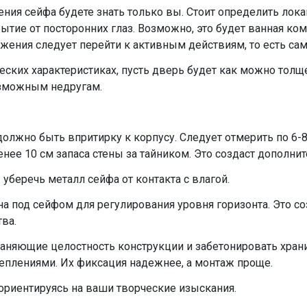
ения сейфа будете знать только вы. Стоит определить лок
ытие от посторонних глаз. Возможно, это будет ванная ком
ения следует перейти к активным действиям, то есть са
еских характеристиках, пусть дверь будет как можно толщ
озможным недругам.
должно быть впритирку к корпусу. Следует отмерить по 6-
енее 10 см запаса стены за тайником. Это создаст дополни
уберечь металл сейфа от контакта с влагой.
а под сейфом для регулирования уровня горизонта. Это со
ва.
храняющие целостность конструкции и забетонировать хра
еплениями. Их фиксация надежнее, а монтаж проще.
ориентируясь на ваши творческие изыскания.