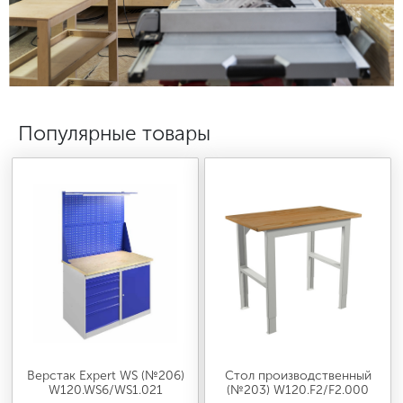
МЕДИЦИНСКАЯ МЕБЕЛЬ
СИСТЕМЫ ХРАНЕНИЯ
Популярные товары
ОФИСНАЯ МЕБЕЛЬ
МЕБЕЛЬ ДЛЯ ДОМА
МЕБЕЛЬ ДЛЯ СТОЛОВЫХ
СТАЛЬНЫЕ ДВЕРИ
Верстак Expert WS (№206)
Стол производственный
W120.WS6/WS1.021
(№203) W120.F2/F2.000