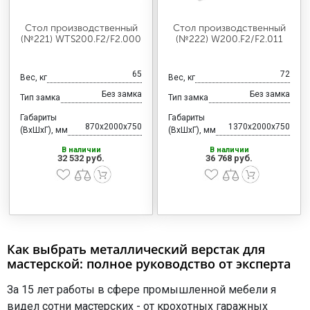
Стол производственный
Стол производственный
(№221) WTS200.F2/F2.000
(№222) W200.F2/F2.011
65
72
Вес, кг
Вес, кг
Без замка
Без замка
Тип замка
Тип замка
Габариты
Габариты
870x2000x750
1370x2000x750
(ВхШхГ), мм
(ВхШхГ), мм
В наличии
В наличии
32 532 руб.
36 768 руб.
Как выбрать металлический верстак для
мастерской: полное руководство от эксперта
За 15 лет работы в сфере промышленной мебели я
видел сотни мастерских - от крохотных гаражных