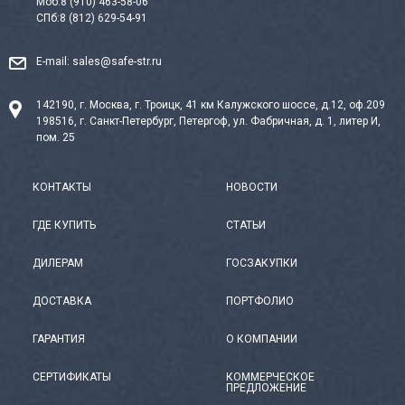
Моб:
8 (910) 463-58-06
СПб:
8 (812) 629-54-91
E-mail:
sales@safe-str.ru
142190, г. Москва, г. Троицк, 41 км Калужского шоссе, д.12, оф.209
198516, г. Санкт-Петербург, Петергоф, ул. Фабричная, д. 1, литер И,
пом. 25
КОНТАКТЫ
НОВОСТИ
ГДЕ КУПИТЬ
СТАТЬИ
ДИЛЕРАМ
ГОСЗАКУПКИ
ДОСТАВКА
ПОРТФОЛИО
ГАРАНТИЯ
О КОМПАНИИ
СЕРТИФИКАТЫ
КОММЕРЧЕСКОЕ
ПРЕДЛОЖЕНИЕ