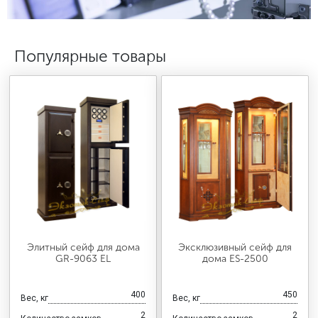
МЕДИЦИНСКАЯ МЕБЕЛЬ
Популярные товары
СИСТЕМЫ ХРАНЕНИЯ
ОФИСНАЯ МЕБЕЛЬ
МЕБЕЛЬ ДЛЯ ДОМА
МЕБЕЛЬ ДЛЯ СТОЛОВЫХ
Элитный сейф для дома
Эксклюзивный сейф для
СТАЛЬНЫЕ ДВЕРИ
GR-9063 EL
дома ES-2500
400
450
Вес, кг
Вес, кг
2
2