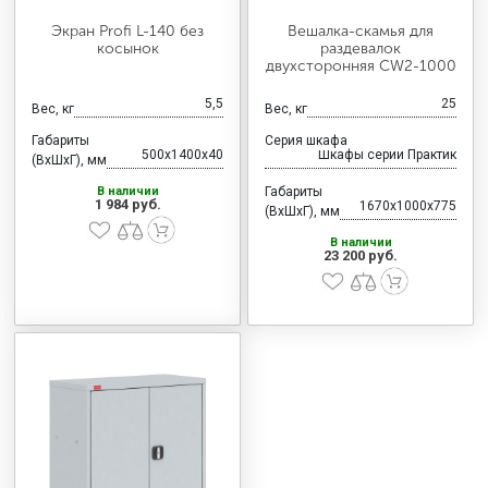
Экран Profi L-140 без
Вешалка-скамья для
косынок
раздевалок
двухсторонняя CW2-1000
5,5
25
Вес, кг
Вес, кг
Габариты
Серия шкафа
500x1400x40
Шкафы серии Практик
(ВхШхГ), мм
В наличии
Габариты
1 984 руб.
1670x1000x775
(ВхШхГ), мм
В наличии
23 200 руб.