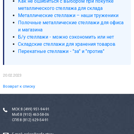
Как не ошибиться с выбором при покупке
металлического стеллажа для склада
Металлические стеллажи – наши труженики
Полочные металлические стеллажи для офиса
и магазина
Б/у стеллажи - можно сэкономить или нет
Складские стеллажи для хранения товаров
Перекатные стеллажи - "за" и "против"
20.02.2023
Возврат к списку
МСК:
8 (499) 951-94-91
Моб:
8 (910) 463-58-06
СПб:
8 (812) 629-54-91