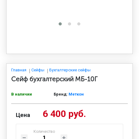
МЕДИЦИНСКАЯ МЕБЕЛЬ
СИСТЕМЫ ХРАНЕНИЯ
ОФИСНАЯ МЕБЕЛЬ
МЕБЕЛЬ ДЛЯ ДОМА
Главная
Сейфы
Бухгалтерские сейфы
Сейф бухгалтерский МБ-10Г
МЕБЕЛЬ ДЛЯ СТОЛОВЫХ
В наличии
Бренд:
Меткон
6 400 руб.
СТАЛЬНЫЕ ДВЕРИ
Цена
Количество