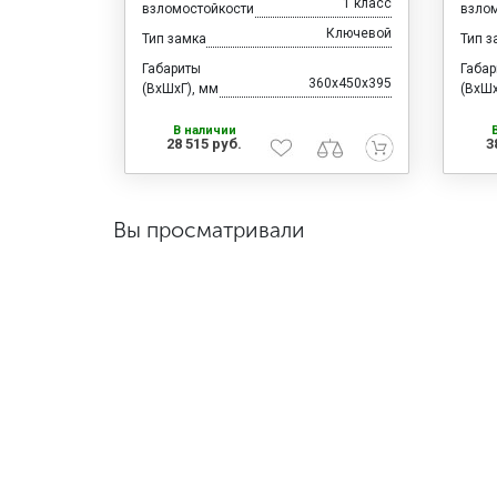
1 класс
взломостойкости
взло
Ключевой
Тип замка
Тип з
Габариты
Габа
360x450x395
(ВхШхГ), мм
(ВхШх
В наличии
28 515 руб.
3
Вы просматривали