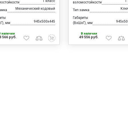
1 класс
1
мостойкости
взломостойкости
Механический кодовый
Клю
амка
Тип замка
риты
Габариты
945x500x445
945x50
Г), мм
(ВхШхГ), мм
В наличии
В наличии
8 566 руб.
49 556 руб.