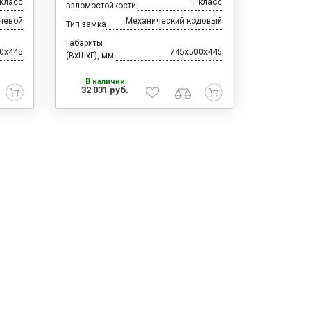
 класс
1 класс
взломостойкости
чевой
Механический кодовый
Тип замка
Габариты
0x445
745x500x445
(ВхШхГ), мм
В наличии
32 031 руб.