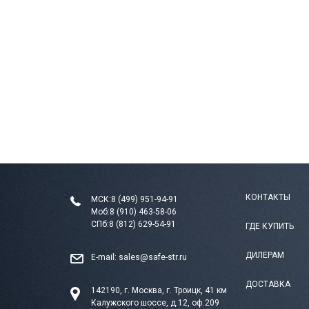
КОНТАКТЫ
МСК:
8 (499) 951-94-91
Моб:
8 (910) 463-58-06
СПб:
8 (812) 629-54-91
ГДЕ КУПИТЬ
ДИЛЕРАМ
E-mail:
sales@safe-str.ru
ДОСТАВКА
142190, г. Москва, г. Троицк, 41 км
Калужского шоссе, д.12, оф.209