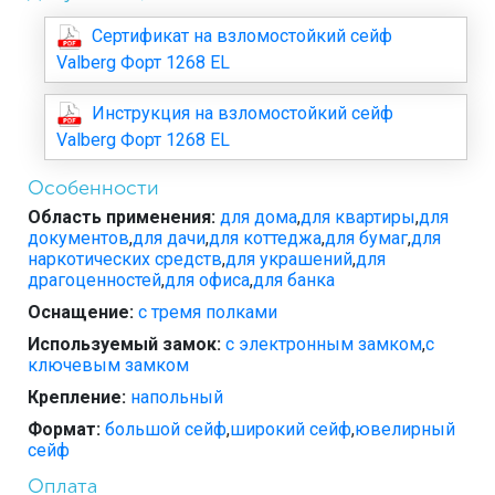
Сертификат на взломостойкий сейф
Valberg Форт 1268 EL
Инструкция на взломостойкий сейф
Valberg Форт 1268 EL
Особенности
Область применения:
для дома
,
для квартиры
,
для
документов
,
для дачи
,
для коттеджа
,
для бумаг
,
для
наркотических средств
,
для украшений
,
для
драгоценностей
,
для офиса
,
для банка
Оснащение:
с тремя полками
Используемый замок:
с электронным замком
,
с
ключевым замком
Крепление:
напольный
Формат:
большой сейф
,
широкий сейф
,
ювелирный
сейф
Оплата