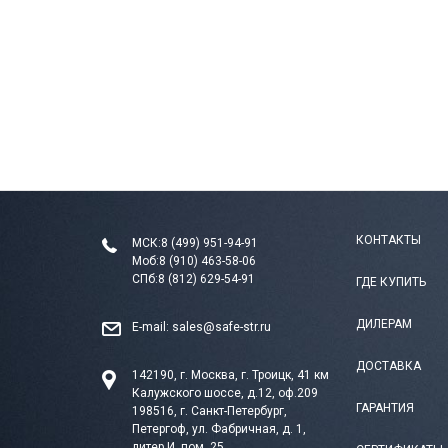
КОНТАКТЫ
МСК:
8 (499) 951-94-91
Моб:
8 (910) 463-58-06
СПб:
8 (812) 629-54-91
ГДЕ КУПИТЬ
ДИЛЕРАМ
E-mail:
sales@safe-str.ru
ДОСТАВКА
142190, г. Москва, г. Троицк, 41 км
Калужского шоссе, д.12, оф.209
ГАРАНТИЯ
198516, г. Санкт-Петербург,
Петергоф, ул. Фабричная, д. 1,
литер И, пом. 25