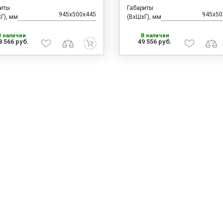
риты
Габариты
945x500x445
945x50
Г), мм
(ВхШхГ), мм
В наличии
В наличии
8 566 руб.
49 556 руб.