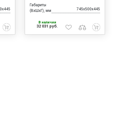
Габариты
0x445
745x500x445
(ВхШхГ), мм
В наличии
32 031 руб.