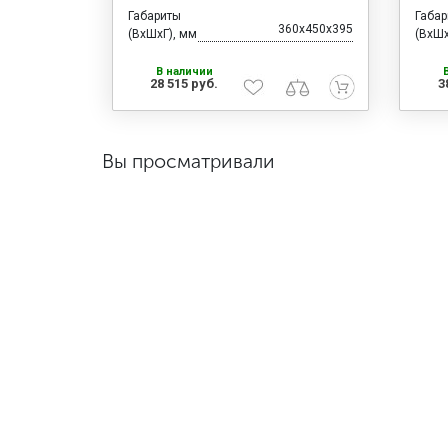
Габариты
Габа
360x450x395
(ВхШхГ), мм
(ВхШх
В наличии
28 515 руб.
3
Вы просматривали