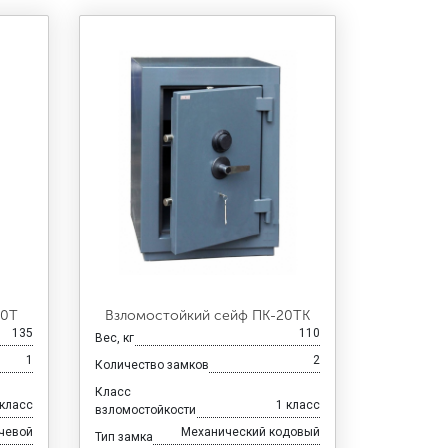
30Т
Взломостойкий сейф ПК-20ТК
135
110
Вес, кг
1
2
Количество замков
Класс
 класс
1 класс
взломостойкости
чевой
Механический кодовый
Тип замка