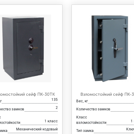
ломостойкий сейф ПК-30ТК
Взломостойкий сейф ПК-
135
кг
Вес, кг
2
чество замков
Количество замков
с
Класс
1 класс
1
мостойкости
взломостойкости
Механический кодовый
Клю
амка
Тип замка