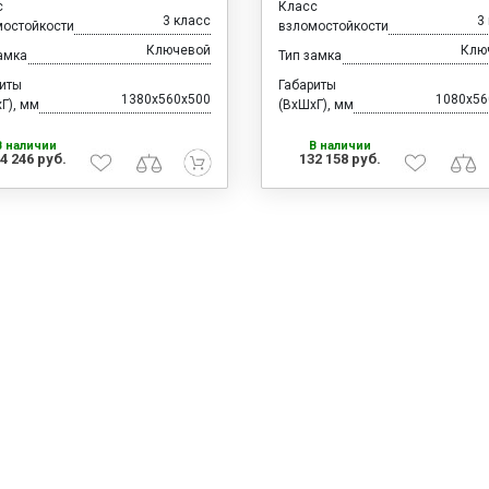
с
Класс
3 класс
3
мостойкости
взломостойкости
Ключевой
Клю
амка
Тип замка
риты
Габариты
1380x560x500
1080x56
Г), мм
(ВхШхГ), мм
В наличии
В наличии
4 246 руб.
132 158 руб.