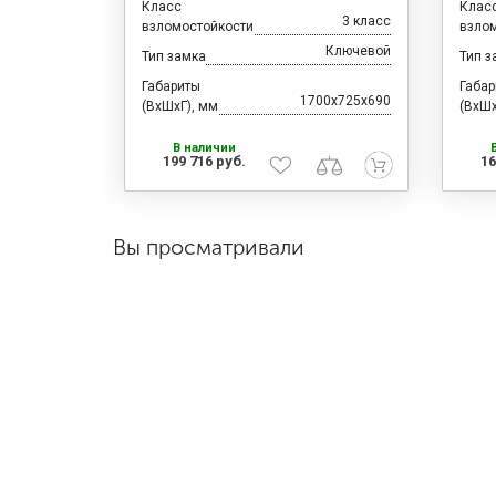
Класс
Клас
3 класс
взломостойкости
взло
Ключевой
Тип замка
Тип з
Габариты
Габа
1700x725x690
(ВхШхГ), мм
(ВхШх
В наличии
199 716 руб.
16
Вы просматривали