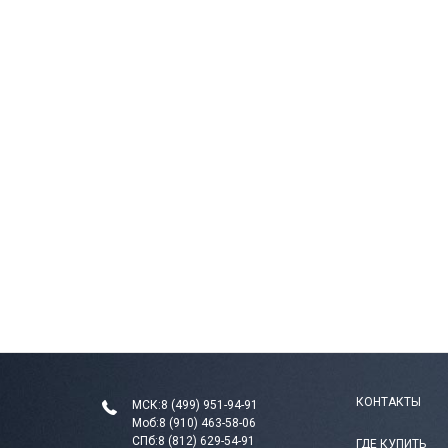
КОНТАКТЫ
МСК:
8 (499) 951-94-91
Моб:
8 (910) 463-58-06
СПб:
8 (812) 629-54-91
ГДЕ КУПИТЬ