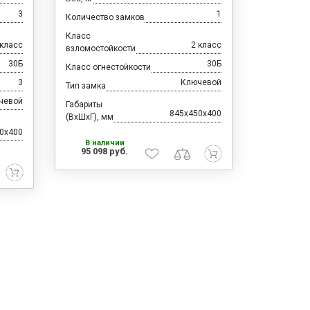
3
1
Количество замков
Класс
 класс
2 класс
взломостойкости
30Б
30Б
Класс огнестойкости
3
Ключевой
Тип замка
чевой
Габариты
845x450x400
(ВхШхГ), мм
0x400
В наличии
95 098 руб.