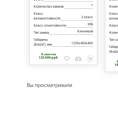
1
Количество замков
Коли
Класс
Клас
2 класс
взломостойкости
взло
30Б
Класс огнестойкости
Класс
Ключевой
Тип замка
Коли
Габариты
Тип з
1235x450x400
(ВхШхГ), мм
Габа
(ВхШх
В наличии
123 599 руб.
14
Вы просматривали