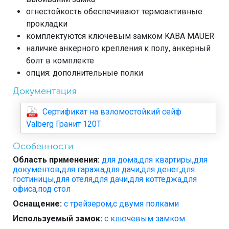
огнестойкость обеспечивают термоактивные
прокладки
комплектуются ключевым замком KABA MAUER
наличие анкерного крепления к полу, анкерный
болт в комплекте
опция: дополнительные полки
Документация
Сертификат на взломостойкий сейф
Valberg Гранит 120Т
Особенности
Область применения:
для дома
,
для квартиры
,
для
документов
,
для гаража
,
для дачи
,
для денег
,
для
гостиницы
,
для отеля
,
для дачи
,
для коттеджа
,
для
офиса
,
под стол
Оснащение:
с трейзером
,
с двумя полками
Используемый замок:
с ключевым замком