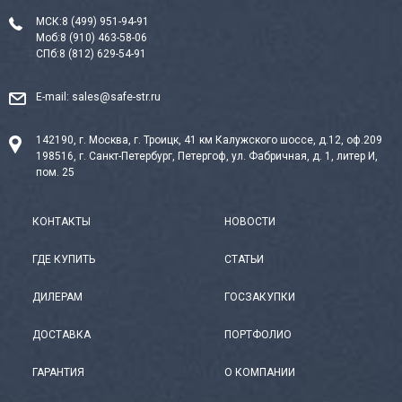
МСК:
8 (499) 951-94-91
Моб:
8 (910) 463-58-06
СПб:
8 (812) 629-54-91
E-mail:
sales@safe-str.ru
142190, г. Москва, г. Троицк, 41 км Калужского шоссе, д.12, оф.209
198516, г. Санкт-Петербург, Петергоф, ул. Фабричная, д. 1, литер И,
пом. 25
КОНТАКТЫ
НОВОСТИ
ГДЕ КУПИТЬ
СТАТЬИ
ДИЛЕРАМ
ГОСЗАКУПКИ
ДОСТАВКА
ПОРТФОЛИО
ГАРАНТИЯ
О КОМПАНИИ