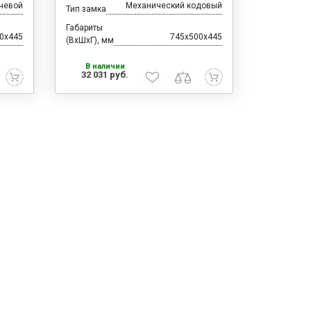
чевой
Механический кодовый
Тип замка
Габариты
0x445
745x500x445
(ВхШхГ), мм
В наличии
32 031 руб.