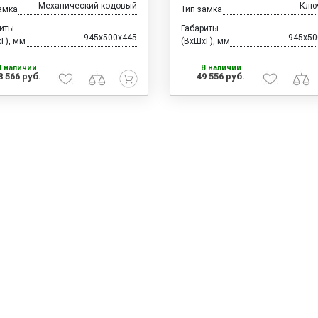
Механический кодовый
Клю
амка
Тип замка
риты
Габариты
945x500x445
945x50
Г), мм
(ВхШхГ), мм
В наличии
В наличии
8 566 руб.
49 556 руб.