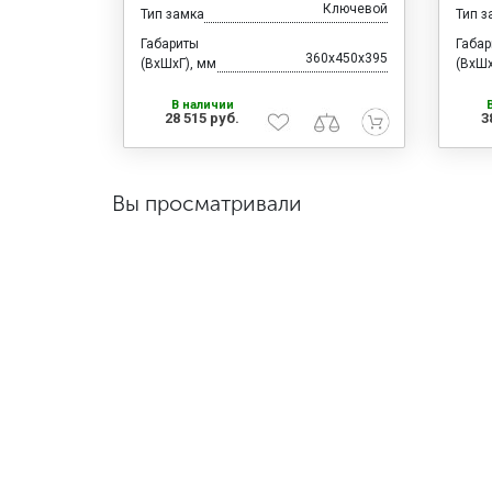
Ключевой
Тип замка
Тип з
Габариты
Габа
360x450x395
(ВхШхГ), мм
(ВхШх
В наличии
28 515 руб.
3
Вы просматривали