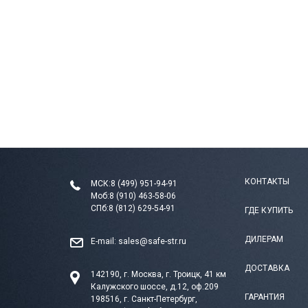
КОНТАКТЫ
МСК:
8 (499) 951-94-91
Моб:
8 (910) 463-58-06
СПб:
8 (812) 629-54-91
ГДЕ КУПИТЬ
ДИЛЕРАМ
E-mail:
sales@safe-str.ru
ДОСТАВКА
142190, г. Москва, г. Троицк, 41 км
Калужского шоссе, д.12, оф.209
ГАРАНТИЯ
198516, г. Санкт-Петербург,