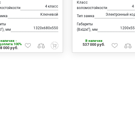
с
Класс
4 класс
4
мостойкости
взломостойкости
Ключевой
Электронный ко
амка
Тип замка
риты
Габариты
1320x680x550
1200x55
Г), мм
(ВхШхГ), мм
 наличии -
В наличии
доплата 100%
537 000 руб.
8 000 руб.