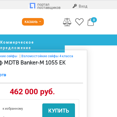
портал
Вход
поставщиков
0
КАЗАНЬ
Коммерческое
предложение
кие сейфы
Взломостойкие сейфы 4 класса
ф MDTB Banker-M 1055 EK
DTB
462 000 руб.
к избранному
КУПИТЬ