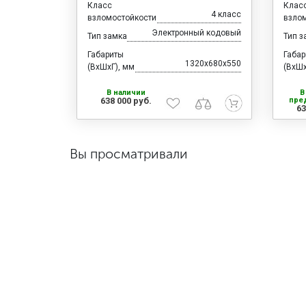
Класс
Клас
4 класс
взломостойкости
взло
Электронный кодовый
Тип замка
Тип з
Габариты
Габа
1320x680x550
(ВхШхГ), мм
(ВхШх
В наличии
В
638 000 руб.
пре
63
Вы просматривали