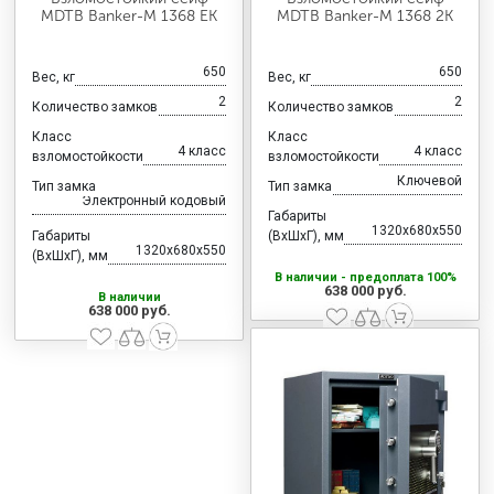
MDTB Banker-M 1368 EK
MDTB Banker-M 1368 2K
650
650
Вес, кг
Вес, кг
2
2
Количество замков
Количество замков
Класс
Класс
4 класс
4 класс
взломостойкости
взломостойкости
Ключевой
Тип замка
Тип замка
Электронный кодовый
Габариты
1320x680x550
Габариты
(ВхШхГ), мм
1320x680x550
(ВхШхГ), мм
В наличии - предоплата 100%
638 000 руб.
В наличии
638 000 руб.