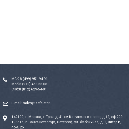
МСК:
8 (499) 951-94-91
Моб:
8 (910) 463-58-06
СПб:
8 (812) 629-54-91
E-mail:
sales@safe-str.ru
142190, г. Москва, г. Троицк, 41 км Калужского шоссе, д.12, оф.209
198516, г. Санкт-Петербург, Петергоф, ул. Фабричная, д. 1, литер И,
пом. 25