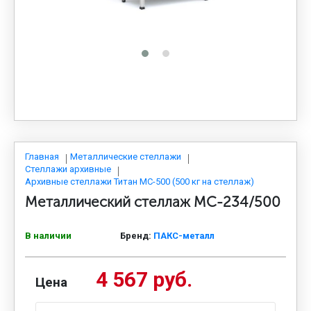
МЕДИЦИНСКАЯ МЕБЕЛЬ
СИСТЕМЫ ХРАНЕНИЯ
ОФИСНАЯ МЕБЕЛЬ
МЕБЕЛЬ ДЛЯ ДОМА
Главная
Металлические стеллажи
Стеллажи архивные
Архивные стеллажи Титан МС-500 (500 кг на стеллаж)
Металлический стеллаж МС-234/500
МЕБЕЛЬ ДЛЯ СТОЛОВЫХ
В наличии
Бренд:
ПАКС-металл
СТАЛЬНЫЕ ДВЕРИ
4 567 руб.
Цена