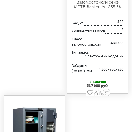
Взломостойкий сейф
MDTB Banker-M 1255 EK
533
Вес, кг
2
Количество замков
Класс
4 класс
взломостойкости
Тип замка
Электронный кодовый
Габариты
1200x550x520
(ВхШхГ), мм
В наличии
537 000 руб.