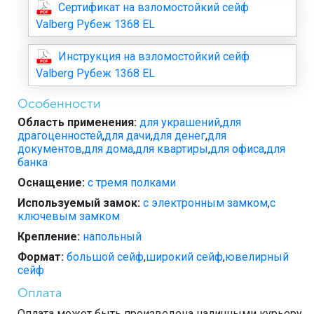
Сертификат на взломостойкий сейф
Valberg Рубеж 1368 EL
Инструкция на взломостойкий сейф
Valberg Рубеж 1368 EL
Особенности
Область применения:
для украшений
,
для
драгоценностей
,
для дачи
,
для денег
,
для
документов
,
для дома
,
для квартиры
,
для офиса
,
для
банка
Оснащение:
с тремя полками
Используемый замок:
с электронным замком
,
с
ключевым замком
Крепление:
напольный
Формат:
большой сейф
,
широкий сейф
,
ювелирный
сейф
Оплата
Оплата может быть произведена наличными курьеру