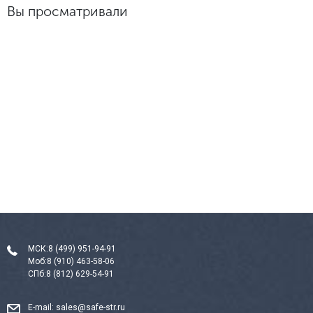
Вы просматривали
МСК:
8 (499) 951-94-91
Моб:
8 (910) 463-58-06
СПб:
8 (812) 629-54-91
E-mail:
sales@safe-str.ru